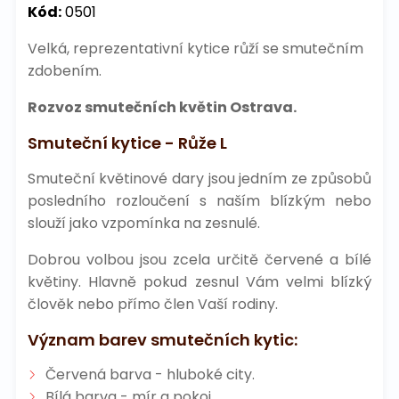
Kód:
0501
Velká, reprezentativní kytice růží se smutečním
zdobením.
Rozvoz smutečních květin Ostrava.
Smuteční kytice - Růže L
Smuteční květinové dary jsou jedním ze způsobů
posledního rozloučení s naším blízkým nebo
slouží jako vzpomínka na zesnulé.
Dobrou volbou jsou zcela určitě červené a bílé
květiny. Hlavně pokud zesnul Vám velmi blízký
člověk nebo přímo člen Vaší rodiny.
Význam barev smutečních kytic:
Červená barva - hluboké city.
Bílá barva - mír a pokoj.