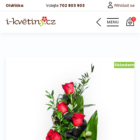
Oldřiška
Volejte
702 803 903
Přihlásit se
0
MENU
Květiny
Skladem
Pro děti
100 růží
Růže
Růže 40cm
Bonboniery
Vína