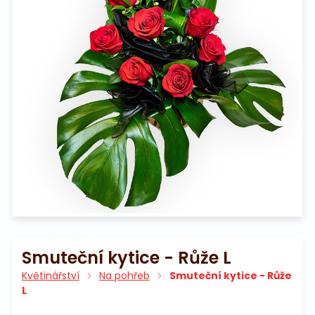
Na pohřeb
Smuteční kytice - Růže L
Květinářství
Na pohřeb
Smuteční kytice - Růže
L