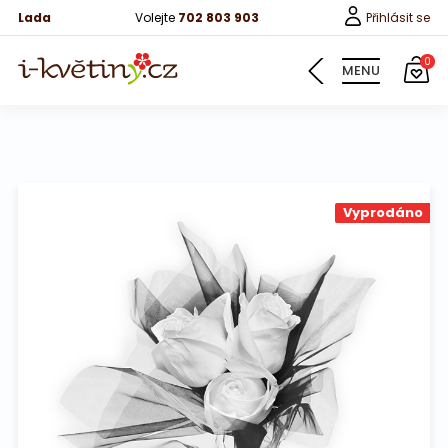
Lada
Volejte
702 803 903
Přihlásit se
0
MENU
Květiny
Vyprodáno
Pro děti
100 růží
Růže
Růže 40cm
Bonboniery
Vína