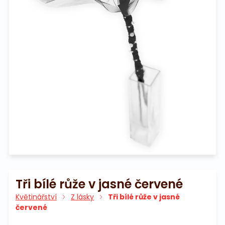
Na pohřeb
Tři bílé růže v jasné červené
Květinářství
Z lásky
Tři bílé růže v jasné
červené