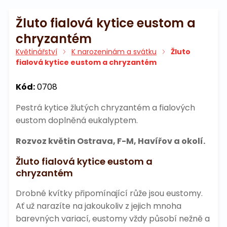
Žluto fialová kytice eustom a
chryzantém
Květinářství
K narozeninám a svátku
Žluto
fialová kytice eustom a chryzantém
Kód:
0708
Pestrá kytice žlutých chryzantém a fialových
eustom doplněná eukalyptem.
Rozvoz květin Ostrava, F-M, Havířov a okolí.
Žluto fialová kytice eustom a
chryzantém
Drobné kvítky připomínající růže jsou eustomy.
Ať už narazíte na jakoukoliv z jejich mnoha
barevných variací, eustomy vždy působí nežně a