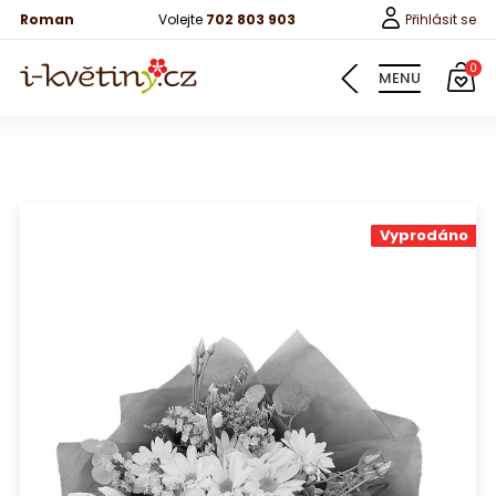
Roman
Volejte
702 803 903
Přihlásit se
0
MENU
Květiny
Vyprodáno
Pro děti
100 růží
Růže
Růže 40cm
Bonboniery
Vína