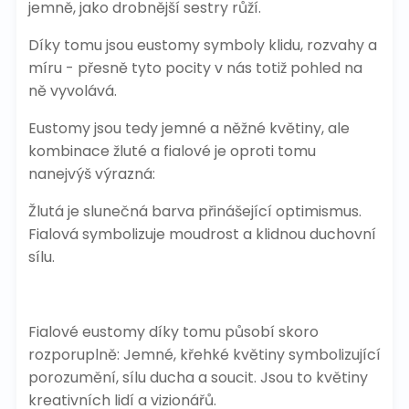
jemně, jako drobnější sestry růží.
Díky tomu jsou eustomy symboly klidu, rozvahy a
míru - přesně tyto pocity v nás totiž pohled na
ně vyvolává.
Eustomy jsou tedy jemné a něžné květiny, ale
kombinace žluté a fialové je oproti tomu
nanejvýš výrazná:
Žlutá je slunečná barva přinášející optimismus.
Fialová symbolizuje moudrost a klidnou duchovní
sílu.
Fialové eustomy díky tomu působí skoro
rozporuplně: Jemné, křehké květiny symbolizující
porozumění, sílu ducha a soucit. Jsou to květiny
kreativních lidí a vizionářů.