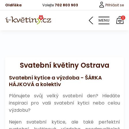
Oldřiška
Volejte
702 803 903
Přihlásit se
0
MENU
Svatební květiny Ostrava
Časté dotazy
Svatební kytice a výzdoba - ŠÁRKA
HÁJKOVÁ a kolektiv
Možnosti platby
Plánujete svůj velký svatební den? Hledáte
Způsob doručení
inspiraci pro vaši svatební kytici nebo celou
Mobilní aplikace
výzdobu?
Nejen svatební kytice, ale také perfektní