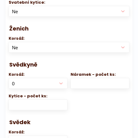
Svatební kytice:
Ženich
Korsáž:
Svědkyně
Korsáž:
Náramek - počet ks:
Kytice - počet ks:
Svědek
Korsáž: