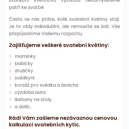
svatební květinová výzdoba neodmyslitelně
patří ke svatbě.
Často se nás ptáte, kolik svatební květiny stojí.
Je to vždy individuální, ale nemusíte se bát. Vše
přizpůsobíme Vašemu rozpočtu.
Zajišťujeme veškeré svatební květiny:
maminky
babičky
družičky
svědkyni
korsáž pro svědka a ženicha
výzdoba auta
ikebany na stoly
a další...
Rádi Vám zašleme nezávaznou cenovou
kalkulaci svatebních kytic.