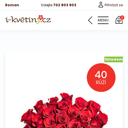
Roman
Volejte
702 803 903
Přihlásit se
0
MENU
Květiny
Skladem
Pro děti
100 růží
Růže
Růže 40cm
Bonboniery
Vína