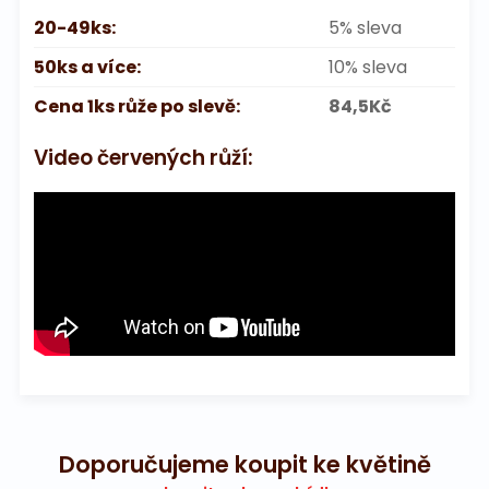
20-49ks:
5% sleva
50ks a více:
10% sleva
Cena 1ks růže po slevě:
84,5Kč
Video červených růží:
Doporučujeme koupit ke květině