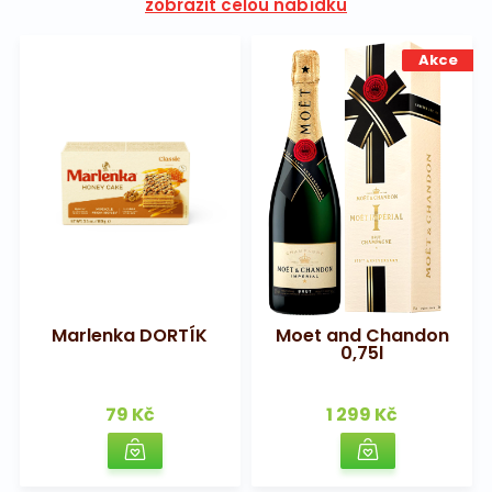
zobrazit celou nabídku
Akce
Marlenka DORTÍK
Moet and Chandon
0,75l
79 Kč
1 299 Kč