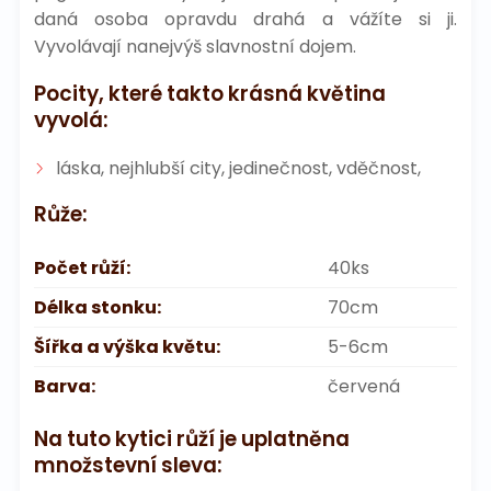
daná osoba opravdu drahá a vážíte si ji.
Vyvolávají nanejvýš slavnostní dojem.
Pocity, které takto krásná květina
vyvolá:
láska, nejhlubší city, jedinečnost, vděčnost,
Růže:
Počet růží:
40ks
Délka stonku:
70cm
Šířka a výška květu:
5-6cm
Barva:
červená
Na tuto kytici růží je uplatněna
množstevní sleva: