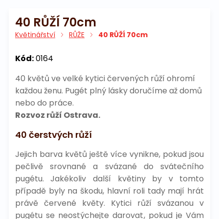
40 RŮŽÍ 70cm
Květinářství
RŮŽE
40 RŮŽÍ 70cm
Kód:
0164
40 květů ve velké kytici červených růží ohromí
každou ženu. Pugét plný lásky doručíme až domů
nebo do práce.
Rozvoz růží Ostrava.
40 čerstvých růží
Jejich barva květů ještě více vynikne, pokud jsou
pečlivě srovnané a svázané do svátečního
pugétu. Jakékoliv další květiny by v tomto
případě byly na škodu, hlavní roli tady mají hrát
právě červené květy. Kytici růží svázanou v
pugétu se neostýchejte darovat, pokud je Vám