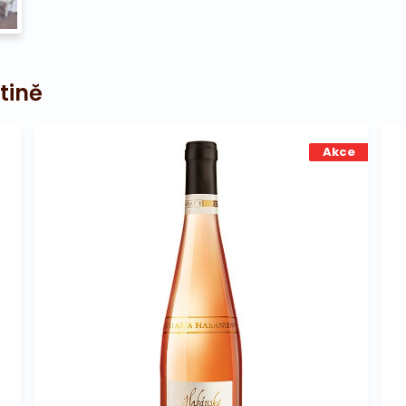
tině
Akce