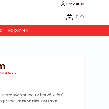
Přihlásit se
0 Kč
a
Na pohřeb
cm
ůží 40cm
 svázaných stuhou v barvě květů.
o práce.
Rozvoz růží Ostrava.