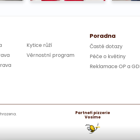
Poradna
a
Kytice růží
Časté dotazy
rava
Věrnostní program
Péče o květiny
trava
Reklamace OP a GD
Partneři pizzerie
yhrazena.
Vosíme