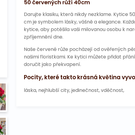
50 červených růží 40cm
Darujte klasiku, která nikdy nezklame. Kytice 5
cm je symbolem lásky, vášně a elegance. Každ
kytice, aby potěšila vaši milovanou osobu k na
zpříjemnění dne.
Naše červené růže pocházejí od ověřených pěst
našimi floristkami. Ke kytici můžete přidat přá
doručit jako překvapení.
Pocity, které takto krásná květina vyvo
láska, nejhlubší city, jedinečnost, vděčnost,