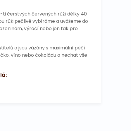
0-ti čerstvých červených růží délky 40
ou růži pečlivě vybíráme a uvážeme do
rozeninám, výročí nebo jen tak pro
itelů a jsou vázány s maximální péčí
níčko, víno nebo čokoládu a nechat vše
lá: