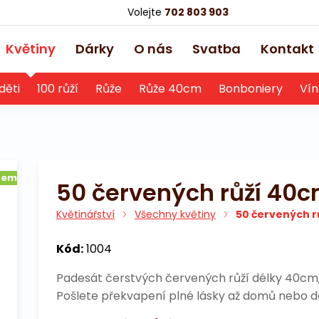
Volejte
702 803 903
Květiny
Dárky
O nás
Svatba
Kontakt
děti
100 růží
Růže
Růže 40cm
Bonboniery
Vín
dem
50 červených růží 40
Květinářství
Všechny květiny
50 červených r
Kód:
1004
Padesát čerstvých červených růží délky 40cm,
Pošlete překvapení plné lásky až domů nebo d