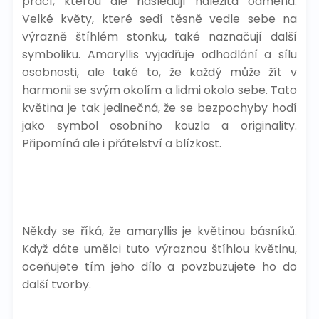
prací, kterou ale následují náležitá odměna.
Velké květy, které sedí těsně vedle sebe na
výrazně štíhlém stonku, také naznačují další
symboliku. Amaryllis vyjadřuje odhodlání a sílu
osobnosti, ale také to, že každý může žít v
harmonii se svým okolím a lidmi okolo sebe. Tato
květina je tak jedinečná, že se bezpochyby hodí
jako symbol osobního kouzla a originality.
Připomíná ale i přátelství a blízkost.
Někdy se říká, že amaryllis je květinou básníků.
Když dáte umělci tuto výraznou štíhlou květinu,
oceňujete tím jeho dílo a povzbuzujete ho do
další tvorby.