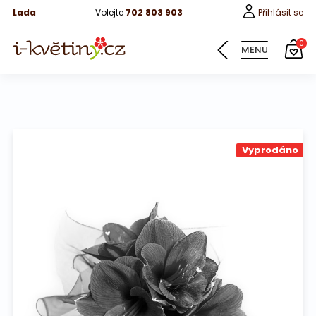
Lada
Volejte
702 803 903
Přihlásit se
0
MENU
Květiny
Vyprodáno
Pro děti
100 růží
Růže
Růže 40cm
Bonboniery
Vína