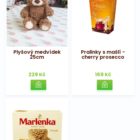
Plyšový medvídek
Pralinky s mašlí -
25cm
cherry prosecco
229 Kč
169 Kč