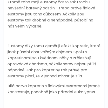
Kromě toho mají eustomy často tak trochu
nevšední barevný odstín - třeba právě fialové
eustomy jsou toho důkazem. Ačkoliv jsou
eustomy tak drobné a nenápadné, působí na
nás velmi výrazně.
Eustomy díky tomu zjemňují efekt kopretin, které
jinak působí dost vážným dojmem. Spolu s
kopretinami jsou květinami něhy a ztělesňují
opravdové charisma, ačkoliv samy nejsou příliš
nápadné. Jak pro kopretiny tak právě pro
eustomy platí, že v jednoduchosti je síla.
Bílá barva kopretin s fialovými eustomami jemně
kontrastuje, podobně jako přírodní eukalyptus.