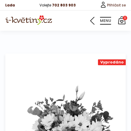
Lada
Volejte
702 803 903
Přihlásit se
0
MENU
Květiny
Vyprodáno
Pro děti
100 růží
Růže
Růže 40cm
Bonboniery
Vína