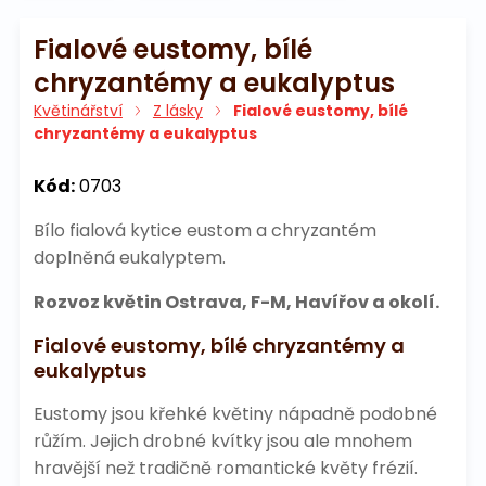
Fialové eustomy, bílé
chryzantémy a eukalyptus
Květinářství
Z lásky
Fialové eustomy, bílé
chryzantémy a eukalyptus
Kód:
0703
Bílo fialová kytice eustom a chryzantém
doplněná eukalyptem.
Rozvoz květin Ostrava, F-M, Havířov a okolí.
Fialové eustomy, bílé chryzantémy a
eukalyptus
Eustomy jsou křehké květiny nápadně podobné
růžím. Jejich drobné kvítky jsou ale mnohem
hravější než tradičně romantické květy frézií.