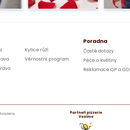
Poradna
a
Kytice růží
Časté dotazy
rava
Věrnostní program
Péče o květiny
trava
Reklamace OP a GD
Partneři pizzerie
yhrazena.
Vosíme