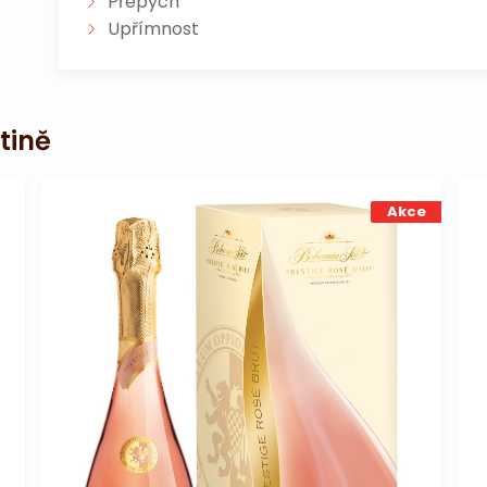
Přepych
Upřímnost
tině
Akce