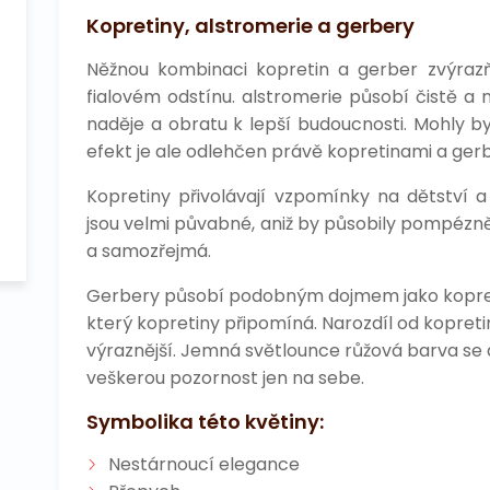
Kopretiny, alstromerie a gerbery
Něžnou kombinaci kopretin a gerber zvýrazň
fialovém odstínu. alstromerie působí čistě a
naděje a obratu k lepší budoucnosti. Mohly by 
efekt je ale odlehčen právě kopretinami a ger
Kopretiny přivolávají vzpomínky na dětství a
jsou velmi půvabné, aniž by působily pompézně
a samozřejmá.
Gerbery působí podobným dojmem jako kopretin
který kopretiny připomíná. Narozdíl od kopreti
výraznější. Jemná světlounce růžová barva se 
veškerou pozornost jen na sebe.
Symbolika této květiny:
Nestárnoucí elegance