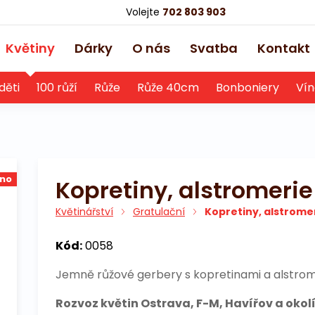
Volejte
702 803 903
Květiny
Dárky
O nás
Svatba
Kontakt
děti
100 růží
Růže
Růže 40cm
Bonboniery
Vín
no
Kopretiny, alstromerie
Květinářství
Gratulační
Kopretiny, alstrome
Kód:
0058
Jemně růžové gerbery s kopretinami a alstrom
Rozvoz květin Ostrava, F-M, Havířov a okolí