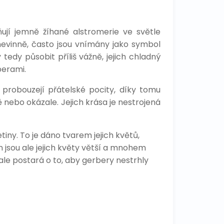
ují jemně žíhané alstromerie ve světle
 nevinně, často jsou vnímány jako symbol
tedy působit příliš vážně, jejich chladný
berami.
 probouzejí přátelské pocity, díky tomu
 nebo okázale. Jejich krása je nestrojená
y. To je dáno tvarem jejich květů,
n jsou ale jejich květy větší a mnohem
ale postará o to, aby gerbery nestrhly