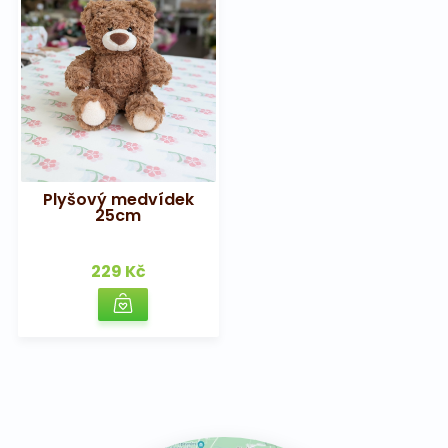
Plyšový medvídek
25cm
229 Kč