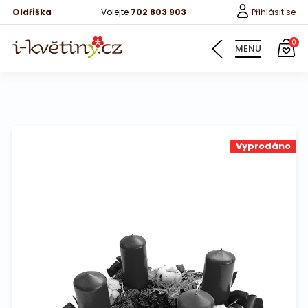
Oldřiška
Volejte
702 803 903
Přihlásit se
0
MENU
Květiny
Vyprodáno
Pro děti
100 růží
Růže
Růže 40cm
Bonboniery
Vína