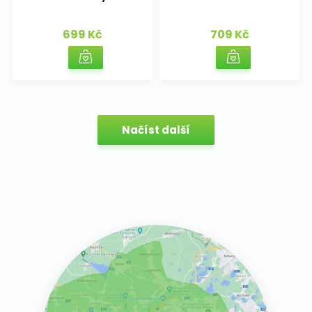
699 Kč
709 Kč
Načíst další