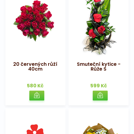
20 červených růží
Smuteční kytice -
40cm
Růže S
580 Kč
599 Kč