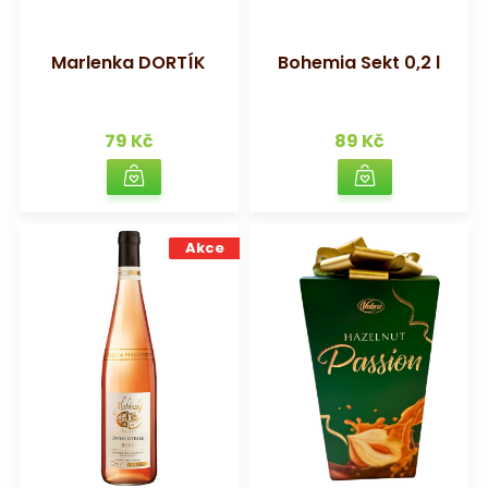
Na pohřeb
Marlenka DORTÍK
Bohemia Sekt 0,2 l
79 Kč
89 Kč
Akce