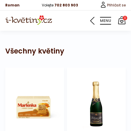
Roman
Volejte
702 803 903
Přihlásit se
0
MENU
Všechny květiny
Květiny
Pro děti
100 růží
Růže
Růže 40cm
Bonboniery
Vína