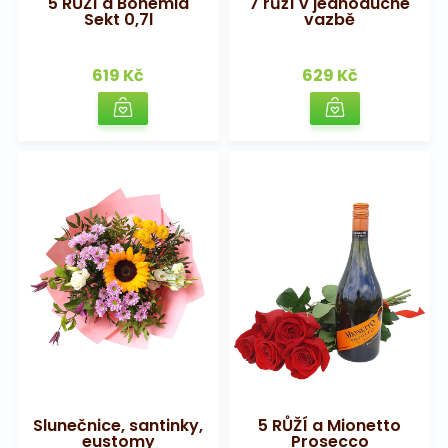
5 RŮŽÍ a Bohemia
7 růží v jednoduché
Sekt 0,7l
vazbě
619 Kč
629 Kč
Slunečnice, santinky,
5 RŮŽÍ a Mionetto
eustomy
Prosecco