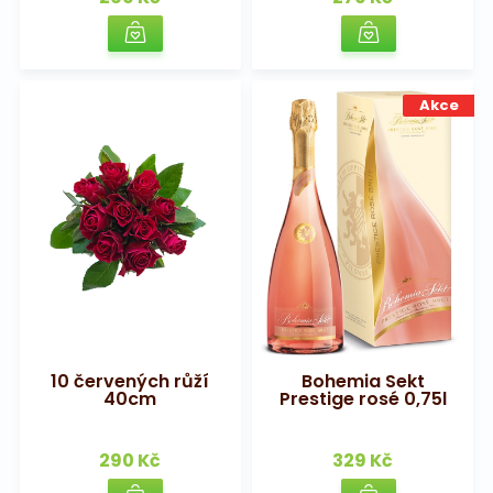
Akce
10 červených růží
Bohemia Sekt
40cm
Prestige rosé 0,75l
290 Kč
329 Kč