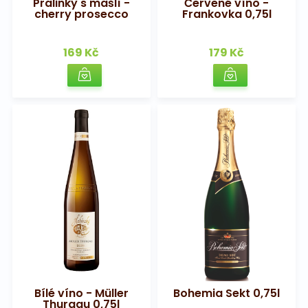
Pralinky s mašlí -
Červené víno -
cherry prosecco
Frankovka 0,75l
169 Kč
179 Kč
Bílé víno - Müller
Bohemia Sekt 0,75l
Thurgau 0,75l