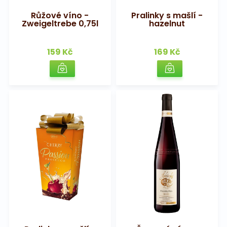
Růžové víno -
Pralinky s mašlí -
Zweigeltrebe 0,75l
hazelnut
159 Kč
169 Kč