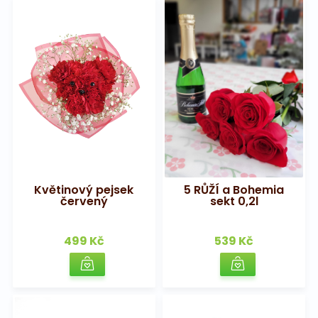
Květinový pejsek
5 RŮŽÍ a Bohemia
červený
sekt 0,2l
499 Kč
539 Kč