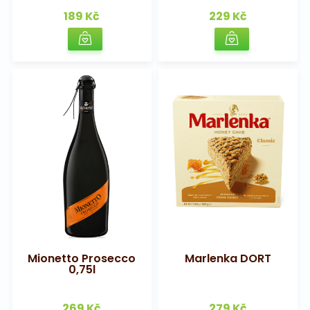
189 Kč
229 Kč
Mionetto Prosecco
Marlenka DORT
0,75l
269 Kč
279 Kč