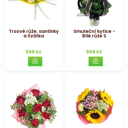
Trsové růže, santinky
Smuteční kytice -
a lízátka
Bílé růže S
599 Kč
599 Kč