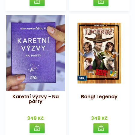
Karetní výzvy - Na
Bang! Legendy
párty
349 Kč
349 Kč