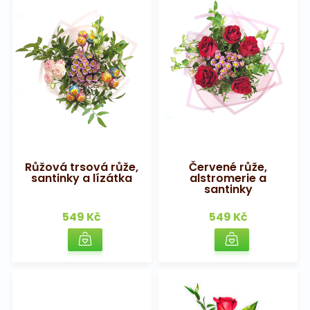
Růžová trsová růže,
Červené růže,
santinky a lízátka
alstromerie a
santinky
549 Kč
549 Kč