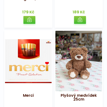
179 Kč
189 Kč
Merci
Plyšový medvídek
25cm