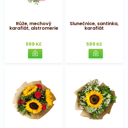
Růže, mechový
Slunečnice, santinka,
karafiát, alstromerie
karafiát
599 Kč
599 Kč