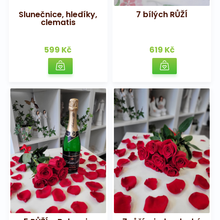
Slunečnice, hledíky,
7 bílých RŮŽÍ
clematis
599 Kč
619 Kč