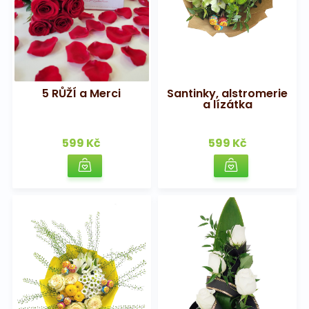
5 RŮŽÍ a Merci
Santinky, alstromerie
a lízátka
599 Kč
599 Kč